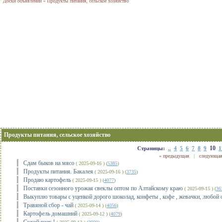
Доски объявлений
»
Продукты питания, сельское хозяйство
Продукты питания, сельское хозяйство
10
Страницы:
..
4
5
6
7
8
9
1
« предыдущая
|
следующая
Сдам быков на мясо
( 2025-09-16 ) (
5385
)
Продукты питания. Бакалея
( 2025-09-16 ) (
3735
)
Продаю картофель
( 2025-09-15 ) (
4077
)
Поставки сезонного урожая свеклы оптом по Алтайскому краю
( 2025-09-15 ) (
36
Выкуплю товары с уценкой дорого шоколад, конфеты , кофе , жевачки, любой
Травяной сбор - чай
( 2025-09-14 ) (
4056
)
Картофель домашний
( 2025-09-12 ) (
4079
)