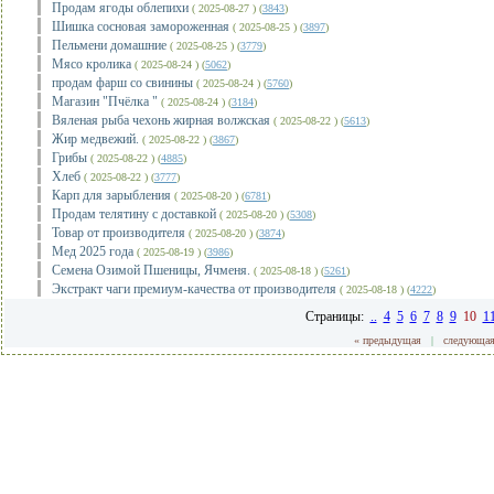
Продам ягоды облепихи
( 2025-08-27 ) (
3843
)
Шишка сосновая замороженная
( 2025-08-25 ) (
3897
)
Пельмени домашние
( 2025-08-25 ) (
3779
)
Мясо кролика
( 2025-08-24 ) (
5062
)
продам фарш со свинины
( 2025-08-24 ) (
5760
)
Магазин "Пчёлка "
( 2025-08-24 ) (
3184
)
Вяленая рыба чехонь жирная волжская
( 2025-08-22 ) (
5613
)
Жир медвежий.
( 2025-08-22 ) (
3867
)
Грибы
( 2025-08-22 ) (
4885
)
Хлеб
( 2025-08-22 ) (
3777
)
Карп для зарыбления
( 2025-08-20 ) (
6781
)
Продам телятину с доставкой
( 2025-08-20 ) (
5308
)
Товар от производителя
( 2025-08-20 ) (
3874
)
Мед 2025 года
( 2025-08-19 ) (
3986
)
Семена Озимой Пшеницы, Ячменя.
( 2025-08-18 ) (
5261
)
Экстракт чаги премиум-качества от производителя
( 2025-08-18 ) (
4222
)
Страницы:
..
4
5
6
7
8
9
10
1
« предыдущая
|
следующая