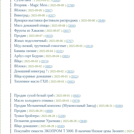
Сухой паек !
( 2025-09-12 ) (
3909
)
Вторник - Magic Mess
( 2025-09-09 ) (
3788
)
Яблоки
( 2025-09-09 ) (
3907
)
Виноград
( 2025-09-08 ) (
4267
)
Ярмарки выставки фестивали распродажи.
( 2025-09-08 ) (
3848
)
Мясо домашней птицы
( 2025-09-08 ) (
3840
)
Фрукты из Хакасии
( 2025-09-07 ) (
3837
)
Продам
( 2025-09-07 ) (
4033
)
Жмых подсолнечный
( 2025-09-06 ) (
5767
)
Мёд свежий, трутневый гомогенат
( 2025-09-05 ) (
4414
)
Бананы свежие
( 2025-09-04 ) (
4101
)
Арбуз сорт Бедуин
( 2025-09-04 ) (
3805
)
Яйца
( 2025-09-03 ) (
3974
)
Яблоки
( 2025-09-02 ) (
3883
)
Домашний виноград ?
( 2025-09-02 ) (
3835
)
Яйца куриные домашние
( 2025-09-01 ) (
3922
)
Топленное масло ГХИ
( 2025-09-01 ) (
3665
)
Продам сухой белый гриб
( 2025-09-01 ) (
9685
)
Масло холодного отжима
( 2025-09-01 ) (
3978
)
Продам Мельничный комплекс (Мукомольный Завод)
( 2025-08-31 ) (
8380
)
Продам
( 2025-08-29 ) (
4888
)
Тушки бройлера
( 2025-08-28 ) (
5208
)
Пельмени домашние Уралмаш
( 2025-08-28 ) (
3848
)
Яйцо домашнее
( 2025-08-28 ) (
4949
)
Покупайте емкости ЭКОПРОМ Т 5000. В наличии Низкие цены Звоните
( 2025-0