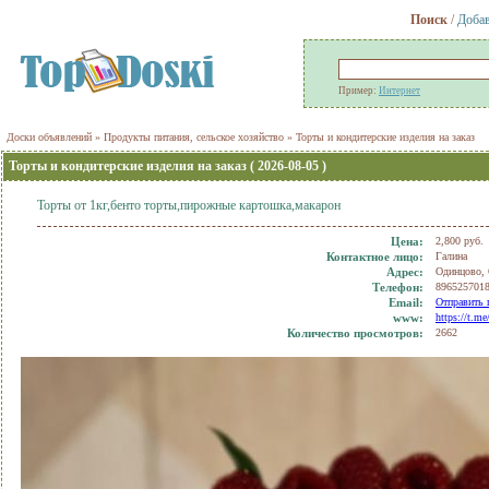
Поиск
/
Добав
Пример:
Интернет
Доски объявлений
»
Продукты питания, сельское хозяйство
»
Торты и кондитерские изделия на заказ
Торты и кондитерские изделия на заказ ( 2026-08-05 )
Торты от 1кг,бенто торты,пирожные картошка,макарон
Цена:
2,800 руб.
Контактное лицо:
Галина
Адрес:
Одинцово,
Телефон:
896525701
Еmail:
Отправить 
www:
https://t.
Количество просмотров:
2662